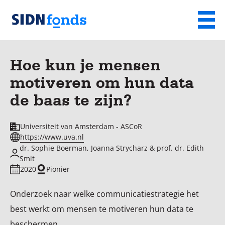
Sla de navigatie over en ga naar de inhoud
Menu
Homepage
van
Hoe kun je mensen
SIDN
motiveren om hun data
fonds
de baas te zijn?
Universiteit van Amsterdam - ASCoR
https://www.uva.nl
dr. Sophie Boerman, Joanna Strycharz & prof. dr. Edith
Smit
2020
Pionier
Onderzoek naar welke communicatiestrategie het
best werkt om mensen te motiveren hun data te
beschermen.