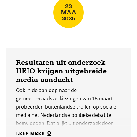
23
MAA
2026
Resultaten uit onderzoek
HEIO krijgen uitgebreide
media-aandacht
Ook in de aanloop naar de
gemeenteraadsverkiezingen van 18 maart
probeerden buitenlandse trollen op sociale
media het Nederlandse politieke debat te
beïnvloeden. Dat blijkt uit onderzoek door
HEIO, een consortium van onderzoekers dat
LEES MEER