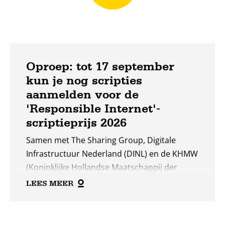
Oproep: tot 17 september
kun je nog scripties
aanmelden voor de
'Responsible Internet'-
scriptieprijs 2026
Samen met The Sharing Group, Digitale
Infrastructuur Nederland (DINL) en de KHMW
(Koninklijke Hollandse Maatschappij der
Wetenschappen zoeken we dit jaar opnieuw
LEES MEER
de twee beste scripties op het gebied van
Responsible Internet.
Lees