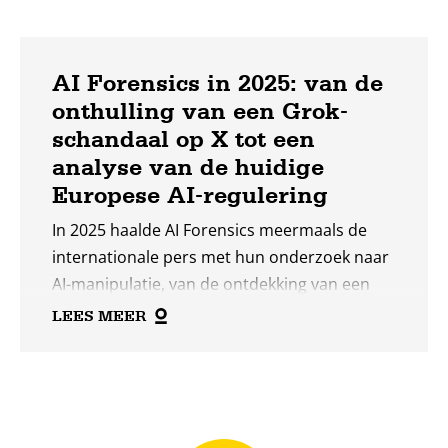
AI Forensics in 2025: van de
onthulling van een Grok-
schandaal op X tot een
analyse van de huidige
Europese AI-regulering
In 2025 haalde AI Forensics meermaals de
internationale pers met hun onderzoek naar
AI-manipulatie, van de ontdekking van een
grootschalig Grok-schandaal op X, tot
LEES MEER
integriteitsschendingen van het
verkiezingsproces in verschillende Europese
Lees
landen. Je leest er meer over in hun
meer
jaarrapport over 2025.