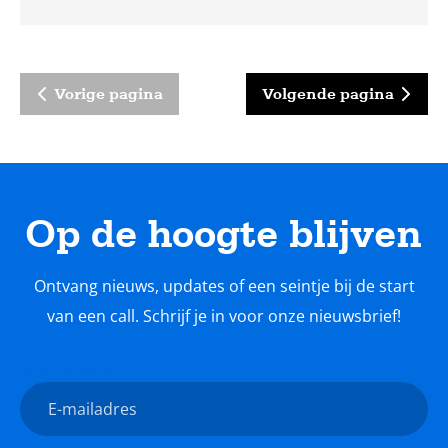
ondersteuning ontvangt van SIDN fonds. Hun
onderzoek kreeg uitgebreide media-
aandacht.
Vorige pagina
Volgende pagina
Op de hoogte blijven
Ontvang nieuws, updates of een seintje bij de start
van een call. Schrijf je in voor onze nieuwsbrief!
Nieuwsbrief
E-
mailadres