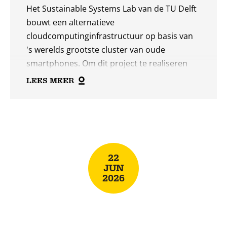
Het Sustainable Systems Lab van de TU Delft
bouwt een alternatieve
cloudcomputinginfrastructuur op basis van
's werelds grootste cluster van oude
smartphones. Om dit project te realiseren
heeft de universiteit honderden oude,
LEES MEER
gebruikte Android-telefoons nodig.
Lees
meer
22
JUN
2026