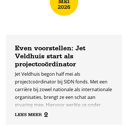
MEI
2026
Even voorstellen: Jet
Veldhuis start als
projectcoördinator
Jet Veldhuis begon half mei als
projectcoördinator bij SIDN fonds. Met een
carrière bij zowel nationale als internationale
organisaties, brengt ze een schat aan
ervaring mee. Hiervoor werkte ze onder
meer vanuit India als corporate social
LEES MEER
responsibility-coördinator voor een