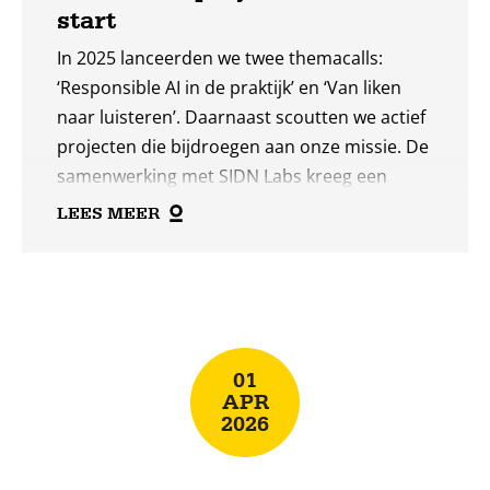
start
In 2025 lanceerden we twee themacalls:
‘Responsible AI in de praktijk’ en ‘Van liken
naar luisteren’. Daarnaast scoutten we actief
projecten die bijdroegen aan onze missie. De
samenwerking met SIDN Labs kreeg een
vervolg: vier ontwerpers presenteerden hun
LEES MEER
interactieve visualisaties die ze maakten over
de infrastructuur achter het internet. Ook in
Lees
2025 trokken ondersteunde projecten
meer
regelmatig de aandacht: ze verschenen in de
media, vielen in de prijzen en kregen
01
erkenningen.
APR
2026