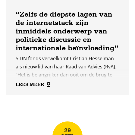
“Zelfs de diepste lagen van
de internetstack zijn
inmiddels onderwerp van
politieke discussie en
internationale beïnvloeding”
SIDN fonds verwelkomt Cristian Hesselman
als nieuw lid van haar Raad van Advies (RvA).
“Het is belangrijker dan ooit om de brug te
slaan tussen technische experts en
LEES MEER
beleidsmakers. En juist op dat terrein speelt
SIDN fonds een sleutelrol: in het
Lees
samenbrengen van perspectieven uit beide
meer
werelden.”
29