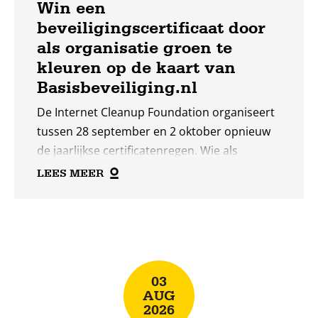
Win een
beveiligingscertificaat door
als organisatie groen te
kleuren op de kaart van
Basisbeveiliging.nl
De Internet Cleanup Foundation organiseert
tussen 28 september en 2 oktober opnieuw
de jaarlijkse certificatenregen. Wie als
organisatie in die periode ten minste een dag
LEES MEER
groen kleurt op de kaart van
Basisbeveiliging.nl, ontvangt een “cyber
Lees
security baseline“-certificaat.
meer
03
AUG
2026