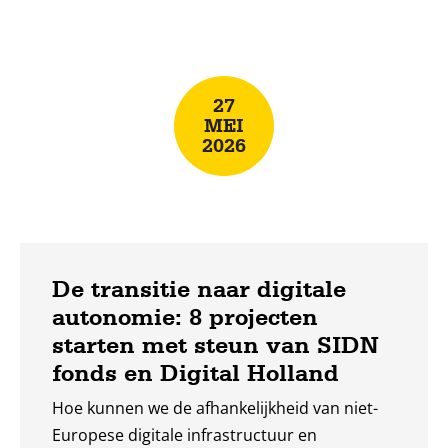
internationaal opererend bedrijf. Ze gaat
Lees
nauw samenwerken met Elise van Schaik, die
meer
al sinds 2022 projectcoördinator is voor SIDN
fonds.
27
MEI
2026
De transitie naar digitale
autonomie: 8 projecten
starten met steun van SIDN
fonds en Digital Holland
Hoe kunnen we de afhankelijkheid van niet-
Europese digitale infrastructuur en