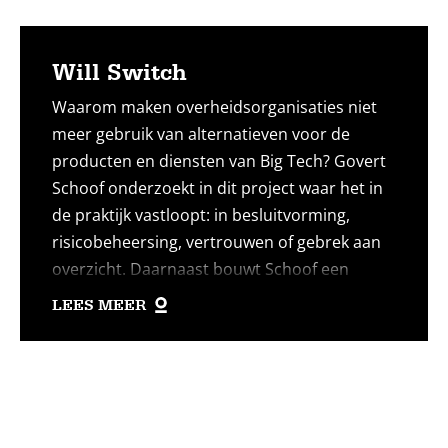
Will Switch
Waarom maken overheidsorganisaties niet
meer gebruik van alternatieven voor de
producten en diensten van Big Tech? Govert
Schoof onderzoekt in dit project waar het in
de praktijk vastloopt: in besluitvorming,
risicobeheersing, vertrouwen of gebrek aan
overzicht. Daarnaast bouwt Schoof een
SWITCH-knop waarmee organisaties
LEES MEER
aangeven dat ze willen switchen. Zo ontstaat
een eerste beeld van welke organisaties
Lees
daartoe bereid zijn, en daarmee een
vertrekpunt voor vervolgstappen.
meer