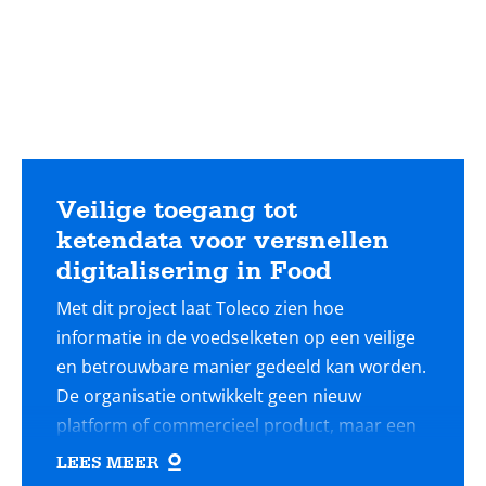
Veilige toegang tot
ketendata voor versnellen
digitalisering in Food
Met dit project laat Toleco zien hoe
informatie in de voedselketen op een veilige
en betrouwbare manier gedeeld kan worden.
De organisatie ontwikkelt geen nieuw
platform of commercieel product, maar een
open en herbruikbare aanpak die
LEES MEER
organisaties helpt om hun data beter