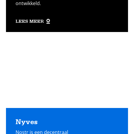
ontwikkeld.
LEES MEER
Lees
meer
Nyves
Nostr is een decentraal