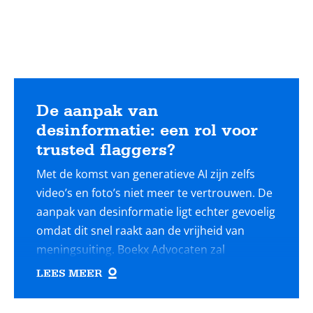
De aanpak van
desinformatie: een rol voor
trusted flaggers?
Met de komst van generatieve AI zijn zelfs
video’s en foto’s niet meer te vertrouwen. De
aanpak van desinformatie ligt echter gevoelig
omdat dit snel raakt aan de vrijheid van
meningsuiting. Boekx Advocaten zal
onderzoeken of er een potentiële rol is
LEES MEER
weggelegd voor trusted flaggers aan de hand
van nationale en EU-regelgeving.