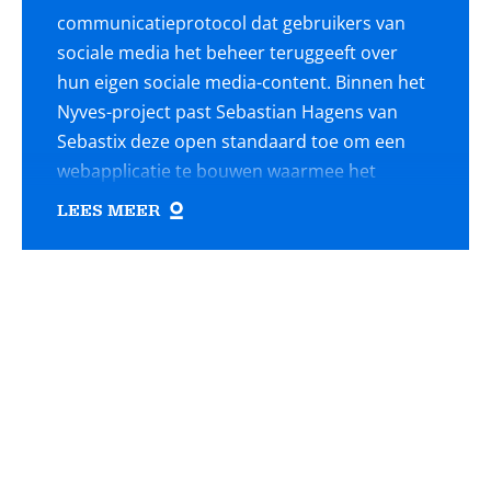
communicatieprotocol dat gebruikers van
sociale media het beheer teruggeeft over
hun eigen sociale media-content. Binnen het
Nyves-project past Sebastian Hagens van
Sebastix deze open standaard toe om een
webapplicatie te bouwen waarmee het
Nederlandse Hyves-platform nieuw leven in
LEES MEER
wordt geblazen. Een deel van de gebruikers
downloadde in 2011 hun eigen content, met
Lees
een tool die Hagens speciaal voor dat doel
ontwikkelde.
meer