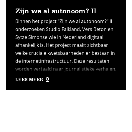
Zijn we al autonoom? II
Binnen het project "Zijn we al autonoom?" II
onderzoeken Studio Falkland, Vers Beton en
Sytze Simonse wie in Nederland digitaal
afhankelijk is. Het project maakt zichtbaar
welke cruciale kwetsbaarheden er bestaan in
de internetinfrastructuur. Deze resultaten
worden vertaald naar journalistieke verhalen,
om zo uitdagingen rondom digitale
LEES MEER
autonomie bij een breder publiek onder de
aandacht te brengen.
Lees
meer