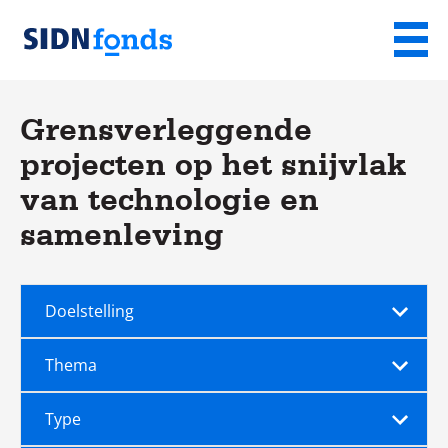
Sla de navigatie over en ga naar de inhoud
Menu
Homepage
van
Grensverleggende
SIDN
projecten op het snijvlak
fonds
van technologie en
samenleving
Doelstelling
Thema
Type