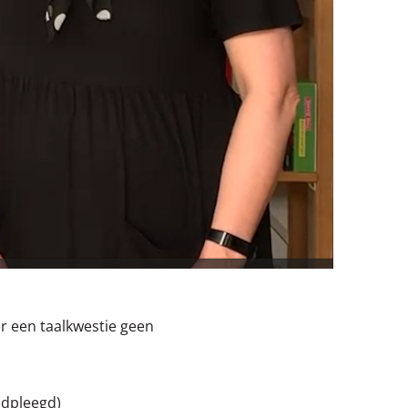
er een taalkwestie geen
adpleegd)