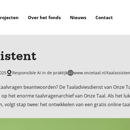
rojecten
Over het fonds
Nieuws
Contact
istent
025
Responsible AI in de praktijk
www.onzetaal.nl/taalassisten
k taalvragen beantwoorden? De Taaladviesdienst van Onze T
n op het enorme taalvragenarchief van Onze Taal. Als het l
 volgt stap twee: het ontwikkelen van een gratis online taal