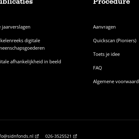
ublicaties
Procedure
e jaarverslagen
Aanvragen
ikelenreeks digitale
Quickscan (Pioniers)
meenschapsgoederen
Toets je idee
itale afhankelijkheid in beeld
FAQ
Algemene voorwaard
fo@sidnfonds.nl
026-3525521