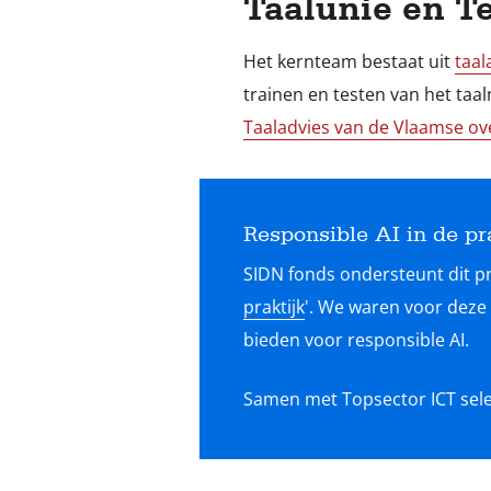
Taalunie en T
Het kernteam bestaat uit
taal
trainen en testen van het taa
Taaladvies van de Vlaamse ov
Responsible AI in de pr
SIDN fonds ondersteunt dit pr
praktijk
'. We waren voor deze
bieden voor responsible AI.
Samen met Topsector ICT sele