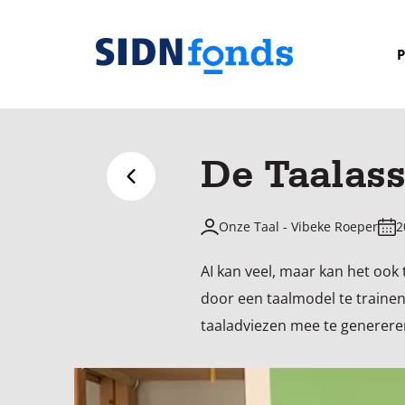
Sla de navigatie over en ga naar de inhoud
P
Homepage
van
SIDN
De Taalass
fonds
Terug naar overzicht
Onze Taal - Vibeke Roeper
2
AI kan veel, maar kan het oo
door een taalmodel te traine
taaladviezen mee te genereren,