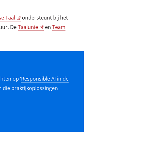
se Taal
ondersteunt bij het
tuur. De
Taalunie
en
Team
hten op ‘
Responsible AI in de
 die praktijkoplossingen