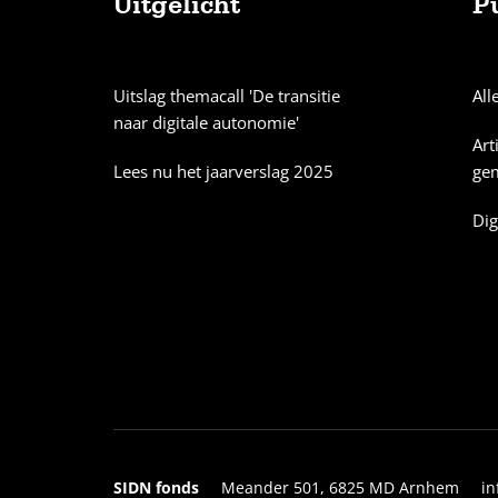
Uitgelicht
P
Sitemap
Uitslag themacall 'De transitie
All
naar digitale autonomie'
Art
Lees nu het jaarverslag 2025
ge
Dig
SIDN fonds
Meander 501, 6825 MD Arnhem
in