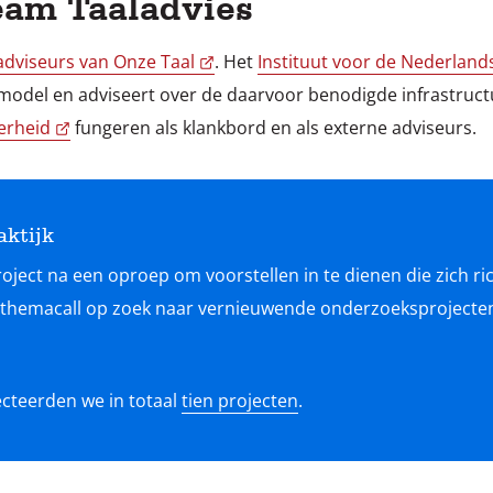
eam Taaladvies
adviseurs van Onze Taal
. Het
Instituut voor de Nederland
lmodel en adviseert over de daarvoor benodigde infrastruc
erheid
fungeren als klankbord en als externe adviseurs.
aktijk
oject na een oproep om voorstellen in te dienen die zich ric
 themacall op zoek naar vernieuwende onderzoeksprojecten
cteerden we in totaal
tien projecten
.