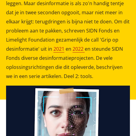
leggen. Maar desinformatie is als zo'n handig tentje
dat je in twee seconden opgooit, maar niet meer in
elkaar krijgt: terugdringen is bijna niet te doen. Om dit
probleem aan te pakken, schreven SIDN Fonds en
Limelight Foundation gezamenlijk de call 'Grip op
desinformatie' uit in
2021
en
2022
en steunde SIDN
Fonds diverse desinformatieprojecten. De vele
oplossingsrichtingen die dit opleverde, beschrijven
we in een serie artikelen. Deel 2: tools.