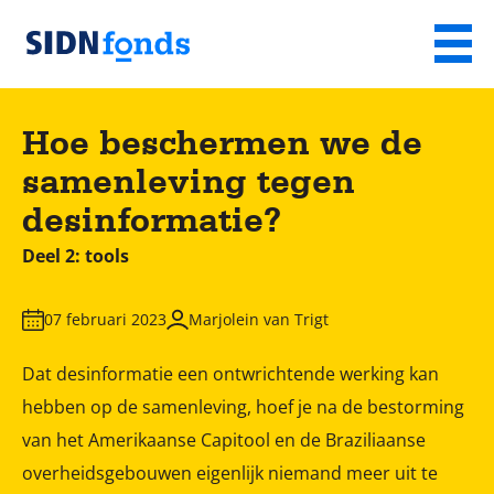
Sla de navigatie over en ga naar de inhoud
Menu
Homepage
van
Hoe beschermen we de
SIDN
samenleving tegen
fonds
desinformatie?
Deel 2: tools
07 februari 2023
Marjolein van Trigt
Dat desinformatie een ontwrichtende werking kan
hebben op de samenleving, hoef je na de bestorming
van het Amerikaanse Capitool en de Braziliaanse
overheidsgebouwen eigenlijk niemand meer uit te