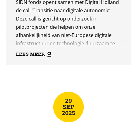
SIDN fonds opent samen met Digital Holland
de call ‘Transitie naar digitale autonomie’.
Deze call is gericht op onderzoek in
pilotprojecten die helpen om onze
afhankelijkheid van niet-Europese digitale
infrastructuur en technologie duurzaam te
verminderen en de transitie naar digitale
LEES MEER
autonomie te versnellen. Een kennisinstelling
dient de aanvraag in. Voor deze call is per
Lees
project een maximaal budget van €200.000
beschikbaar. De deadline om een
meer
projectvoorstel in te dienen is 23 februari
29
2026 om 13:00 uur.
SEP
2025