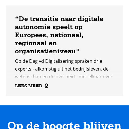
“De transitie naar digitale
autonomie speelt op
Europees, nationaal,
regionaal en
organisatieniveau"
Op de Dag vd Digitalisering spraken drie
experts - afkomstig uit het bedrijfsleven, de
wetenschap en de overheid - met elkaar over
de transitie naar digitale autonomie, onder
LEES MEER
leiding van directeur Valerie Frissen van SIDN
fonds.
Op de hoogte blijven