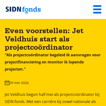
Sla de navigatie over en ga naar de inhoud
Menu
Homepage
van
Even voorstellen: Jet
SIDN
Veldhuis start als
fonds
projectcoördinator
“Als projectcoördinator begeleid ik aanvragen voor
projectfinanciering en monitor ik lopende
projecten."
29 mei 2026
Jet Veldhuis begon half mei als projectcoördinator bij
SIDN fonds. Met een carrière bij zowel nationale als