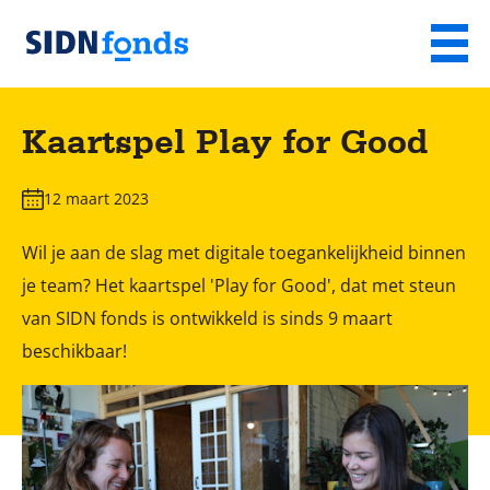
Sla de navigatie over en ga naar de inhoud
Menu
Homepage
van
Kaartspel Play for Good
SIDN
fonds
12 maart 2023
Wil je aan de slag met digitale toegankelijkheid binnen
je team? Het kaartspel 'Play for Good', dat met steun
van SIDN fonds is ontwikkeld is sinds 9 maart
beschikbaar!