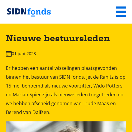
Sla de navigatie over en ga naar de inhoud
Menu
Homepage
van
Nieuwe bestuursleden
SIDN
fonds
01 juni 2023
Er hebben een aantal wisselingen plaatsgevonden
binnen het bestuur van SIDN fonds. Jet de Ranitz is op
15 mei benoemd als nieuwe voorzitter, Wido Potters
en Marian Spier zijn als nieuwe leden toegetreden en
we hebben afscheid genomen van Trude Maas en
Berend van Dalfsen.