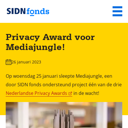
Sla de navigatie over en ga naar de inhoud
Menu
Homepage
van
Privacy Award voor
SIDN
Mediajungle!
fonds
26 januari 2023
Op woensdag 25 januari sleepte Mediajungle, een
door SIDN fonds ondersteund project één van de drie
Nederlandse Privacy Awards
in de wacht!