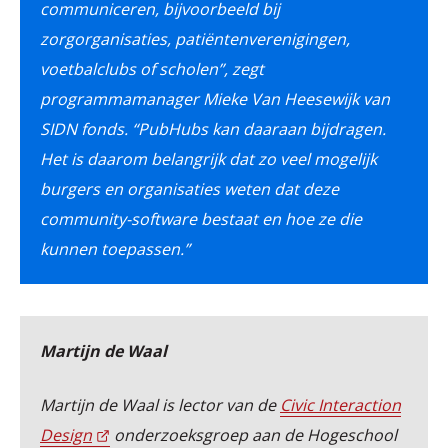
communiceren, bijvoorbeeld bij
zorgorganisaties, patiëntenverenigingen,
voetbalclubs of scholen”, zegt
programmamanager Mieke Van Heesewijk van
SIDN fonds. “PubHubs kan daaraan bijdragen.
Het is daarom belangrijk dat zo veel mogelijk
burgers en organisaties weten dat deze
community-software bestaat en hoe ze die
kunnen toepassen.”
Martijn de Waal
Martijn de Waal is lector van de
Civic Interaction
Design
onderzoeksgroep aan de Hogeschool