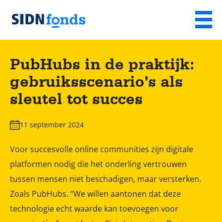
Sla de navigatie over en ga naar de inhoud
Menu
Homepage
van
PubHubs in de praktijk:
SIDN
gebruiksscenario’s als
fonds
sleutel tot succes
11 september 2024
Voor succesvolle online communities zijn digitale
platformen nodig die het onderling vertrouwen
tussen mensen niet beschadigen, maar versterken.
Zoals PubHubs. “We willen aantonen dat deze
technologie echt waarde kan toevoegen voor