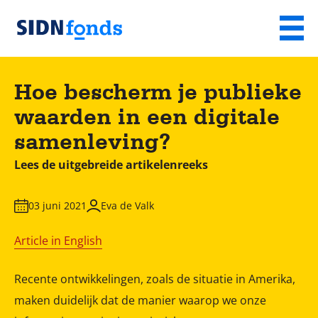
Sla de navigatie over en ga naar de inhoud
Menu
Homepage
van
Hoe bescherm je publieke
SIDN
waarden in een digitale
fonds
samenleving?
Lees de uitgebreide artikelenreeks
03 juni 2021
Eva de Valk
Article in English
Recente ontwikkelingen, zoals de situatie in Amerika,
maken duidelijk dat de manier waarop we onze