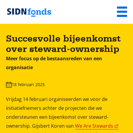
Sla de navigatie over en ga naar de inhoud
Menu
Homepage
van
Succesvolle bijeenkomst
SIDN
over steward-ownership
fonds
Meer focus op de bestaansreden van een
organisatie
18 februari 2025
Vrijdag 14 februari organiseerden we voor de
initiatiefnemers achter de projecten die we
ondersteunen een bijeenkomst over steward-
ownership. Gijsbert Koren van
We Are Stewards