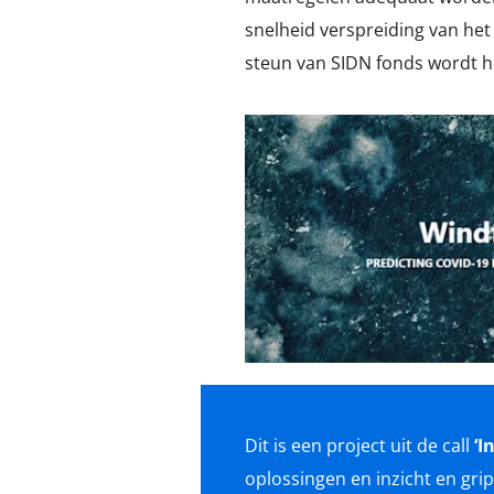
snelheid verspreiding van het
steun van SIDN fonds wordt h
Dit is een project uit de call
‘I