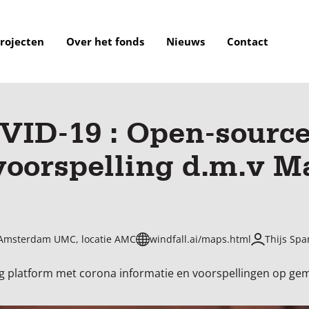
rojecten
Over het fonds
Nieuws
Contact
VID-19 : Open-source
voorspelling d.m.v M
Amsterdam UMC, locatie AMC
windfall.ai/maps.html
Thijs Sp
 platform met corona informatie en voorspellingen op geme