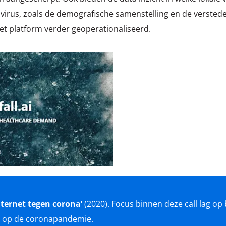
 virus, zoals de demografische samenstelling en de versted
et platform verder geoperationaliseerd.
nternet tegen corona’
(2020). Focus binnen deze call lag op 