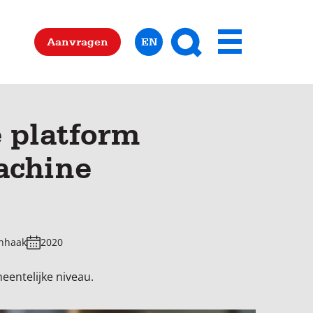
Zoeken
Aanvragen
EN
Menu
 platform
achine
anhaak
2020
entelijke niveau.