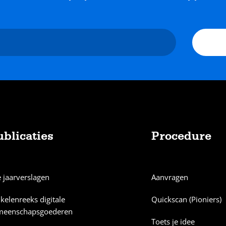
ublicaties
Procedure
e jaarverslagen
Aanvragen
ikelenreeks digitale
Quickscan (Pioniers)
meenschapsgoederen
Toets je idee