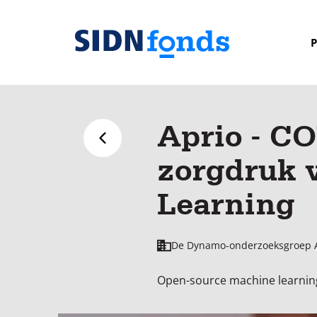
Sla de navigatie over en ga naar de inhoud
P
Homepage
van
SIDN
Aprio - CO
fonds
Terug naar overzicht
zorgdruk 
Learning
De Dynamo-onderzoeksgroep 
Open-source machine learning