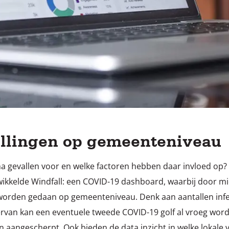
llingen op gemeenteniveau
 gevallen voor en welke factoren hebben daar invloed o
kkelde Windfall: een COVID-19 dashboard, waarbij door mi
 worden gedaan op gemeenteniveau. Denk aan aantallen inf
ervan kan een eventuele tweede COVID-19 golf al vroeg wor
angescherpt. Ook bieden de data inzicht in welke lokale ver