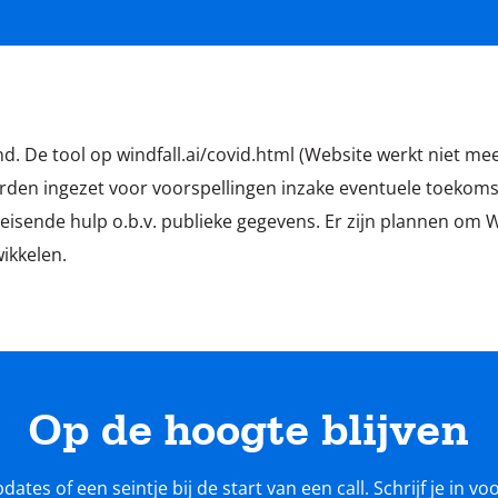
nd. De tool op windfall.ai/covid.html (Website werkt niet me
rden ingezet voor voorspellingen inzake eventuele toekomst
sende hulp o.b.v. publieke gegevens. Er zijn plannen om Win
ikkelen.
Op de hoogte blijven
tes of een seintje bij de start van een call. Schrijf je in v