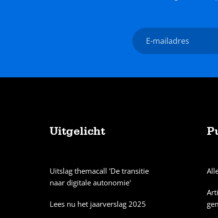
Nieuwsbrief
E-
mailadres
Uitgelicht
P
Sitemap
Uitslag themacall 'De transitie
All
naar digitale autonomie'
Art
Lees nu het jaarverslag 2025
ge