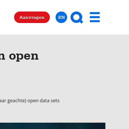
Zoeken
Aanvragen
EN
Menu
in open
baar geachte) open data sets