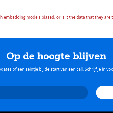
 embedding models biased, or is it the data that they are t
Op de hoogte blijven
tes of een seintje bij de start van een call. Schrijf je in v