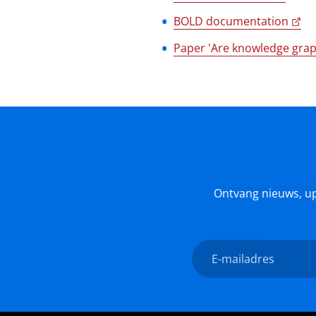
BOLD documentation
Paper 'Are knowledge graph
Ontvang nieuws, upda
Nieuwsbrief
E-
mailadres