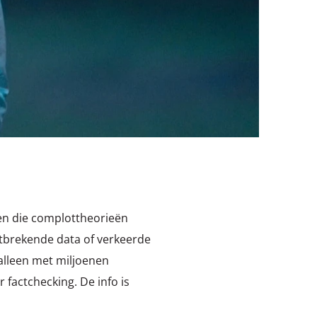
gen die complottheorieën
ntbrekende data of verkeerde
 alleen met miljoenen
 factchecking. De info is