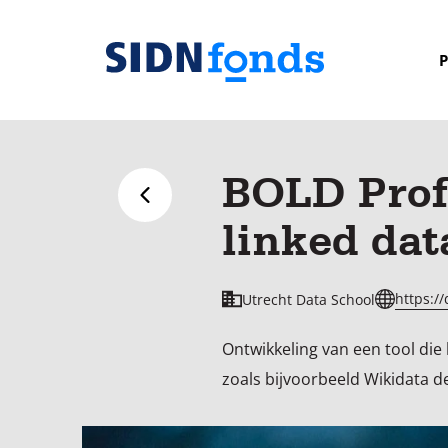
Sla de navigatie over en ga naar de inhoud
P
Homepage
van
SIDN
BOLD Profi
fonds
Terug naar overzicht
linked dat
https://
Utrecht Data School
Ontwikkeling van een tool die
zoals bijvoorbeeld Wikidata d