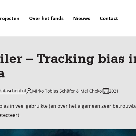
rojecten
Over het fonds
Nieuws
Contact
ler – Tracking bias 
a
dataschool.nl
Mirko Tobias Schäfer & Mel Chekol
2021
 bias in veel gebruikte (en over het algemeen zeer betrouw
etecteert.