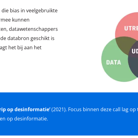
 die bias in veelgebruikte
ermee kunnen
isten, datawetenschappers
 de databron geschikt is
gt het bij aan het
rip op desinformatie’
(2021). Focus binnen deze call lag op