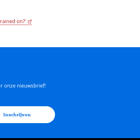
rained on?'
oor onze nieuwsbrief!
Inschrijven