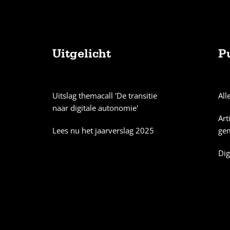
Uitgelicht
P
Sitemap
Uitslag themacall 'De transitie
All
naar digitale autonomie'
Art
Lees nu het jaarverslag 2025
ge
Dig