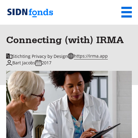
Sla de navigatie over en ga naar de inhoud
Menu
Homepage
van
Connecting (with) IRMA
SIDN
fonds
https://irma.app
Stichting Privacy by Design
Bart Jacobs
2017