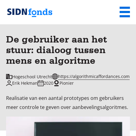
Sla de navigatie over en ga naar de inhoud
Menu
Homepage
van
De gebruiker aan het
SIDN
stuur: dialoog tussen
fonds
mens en algoritme
https://algorithmicaffordances.com
Hogeschool Utrecht
Erik Hekman
2020
Pionier
Realisatie van een aantal prototypes om gebruikers
meer controle te geven over aanbevelingsalgoritmes.