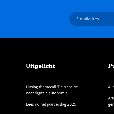
Nieuwsbrief
E-
mailadres
Uitgelicht
P
Sitemap
Uitslag themacall 'De transitie
All
naar digitale autonomie'
Art
Lees nu het jaarverslag 2025
ge