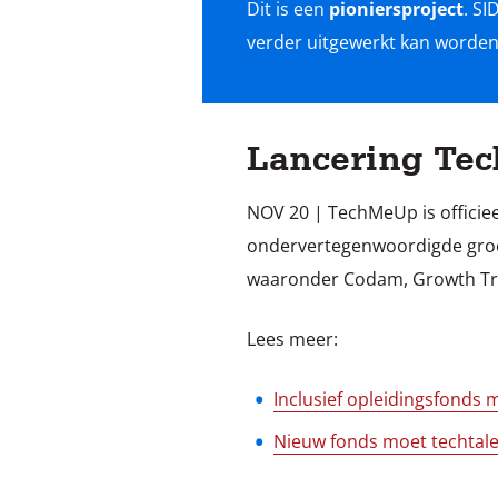
Dit is een
pioniersproject
. SI
verder uitgewerkt kan worden 
Lancering Te
NOV 20 | TechMeUp is officiee
ondervertegenwoordigde groepe
waaronder Codam, Growth Tri
Lees meer:
Inclusief opleidingsfonds
Nieuw fonds moet techtale