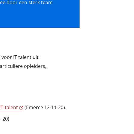
idee door een sterk team
oor IT talent uit
rticuliere opleiders,
T-talent
(Emerce 12-11-20).
1-20)