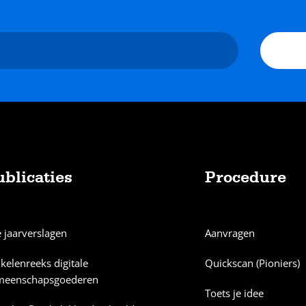
ublicaties
Procedure
e jaarverslagen
Aanvragen
ikelenreeks digitale
Quickscan (Pioniers)
meenschapsgoederen
Toets je idee