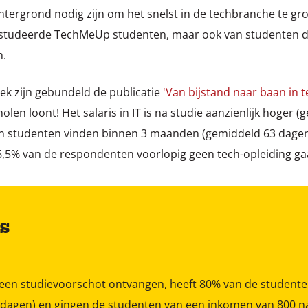
chtergrond nodig zijn om het snelst in de techbranche te gro
estudeerde TechMeUp studenten, maar ook van studenten d
n.
ek zijn gebundeld de publicatie
'Van bijstand naar baan in 
olen loont! Het salaris in IT is na studie aanzienlijk hoger 
 en studenten vinden binnen 3 maanden (gemiddeld 63 dagen
6,5% van de respondenten voorlopig geen tech-opleiding ga
s
een studievoorschot ontvangen, heeft 80% van de studente
7 dagen) en gingen de studenten van een inkomen van 800 n