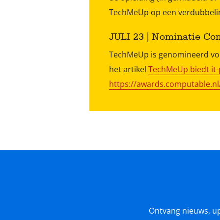
TechMeUp op een verdubbelin
JULI 23 | Nominatie C
TechMeUp is genomineerd voo
het artikel
TechMeUp biedt it-
https://awards.computable.nl
Ontvang nieuws, upda