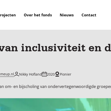
rojecten
Over het fonds
Nieuws
Contact
van inclusiviteit en d
hmeup.nl
Nikky Hofland
2020
Pionier
an om- en bijscholing van ondervertegenwoordigde groepen