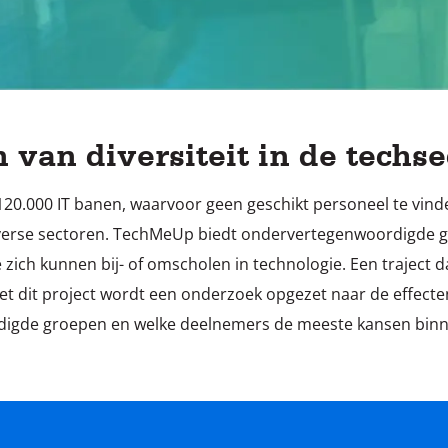
 van diversiteit in de techse
 120.000 IT banen, waarvoor geen geschikt personeel te vinden 
iverse sectoren. TechMeUp biedt ondervertegenwoordigde g
 zich kunnen bij- of omscholen in technologie. Een traject 
Met dit project wordt een onderzoek opgezet naar de effecte
igde groepen en welke deelnemers de meeste kansen bin