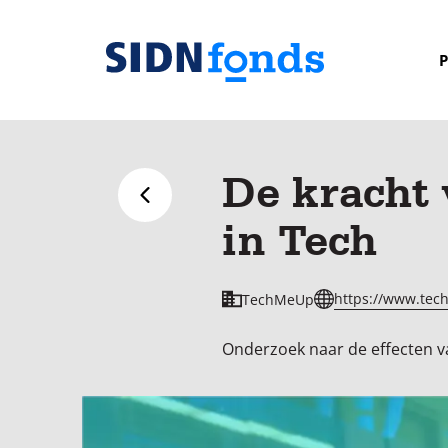
Sla de navigatie over en ga naar de inhoud
P
Homepage
van
SIDN
De kracht 
fonds
Terug naar overzicht
in Tech
https://www.tec
TechMeUp
Onderzoek naar de effecten v