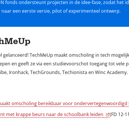
DN fonds ondersteunt projecten in de idee-fase, zodat het 
naar een eerste versie, pilot of experimenteel ontwerp.
chMeUp
l gelanceerd! TechMeUp maakt omscholing in tech mogelijk v
n en geeft ze via een studievoorschot toegang tot vele pa
be, Ironhack, TechGrounds, Techionista en Winc Academy.
 maakt omscholing bereikbaar voor ondervertegenwoordigd I
nt met krappe beurs naar de schoolbank leiden
(FD 12-1