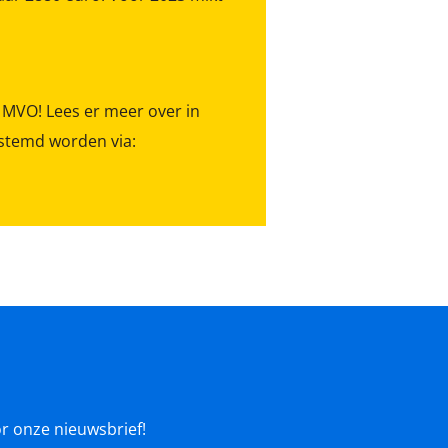
MVO! Lees er meer over in
estemd worden via:
oor onze nieuwsbrief!