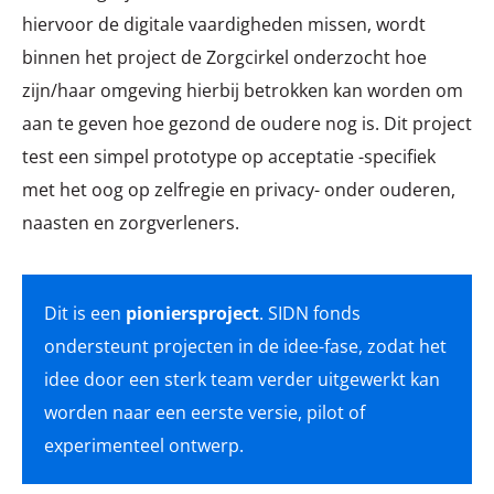
hiervoor de digitale vaardigheden missen, wordt
binnen het project de Zorgcirkel onderzocht hoe
zijn/haar omgeving hierbij betrokken kan worden om
aan te geven hoe gezond de oudere nog is. Dit project
test een simpel prototype op acceptatie -specifiek
met het oog op zelfregie en privacy- onder ouderen,
naasten en zorgverleners.
Dit is een
pioniersproject
. SIDN fonds
ondersteunt projecten in de idee-fase, zodat het
idee door een sterk team verder uitgewerkt kan
worden naar een eerste versie, pilot of
experimenteel ontwerp.