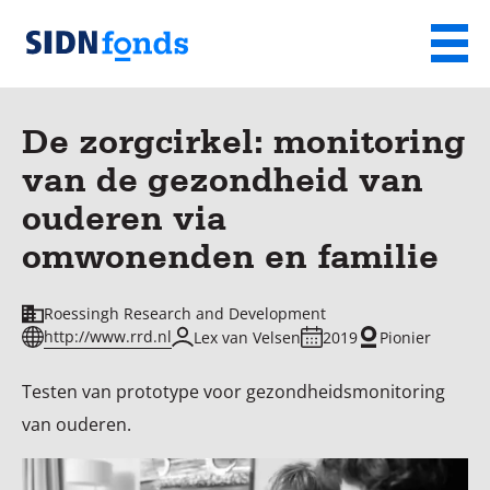
Sla de navigatie over en ga naar de inhoud
Menu
Homepage
van
De zorgcirkel: monitoring
SIDN
van de gezondheid van
fonds
ouderen via
omwonenden en familie
Roessingh Research and Development
http://www.rrd.nl
Lex van Velsen
2019
Pionier
Testen van prototype voor gezondheidsmonitoring
van ouderen.