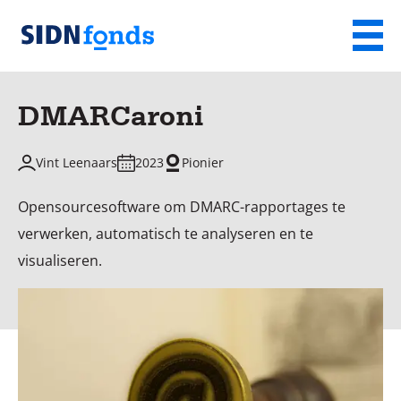
Sla de navigatie over en ga naar de inhoud
Menu
Homepage
van
DMARCaroni
SIDN
fonds
Vint Leenaars
2023
Pionier
Opensourcesoftware om DMARC-rapportages te
verwerken, automatisch te analyseren en te
visualiseren.