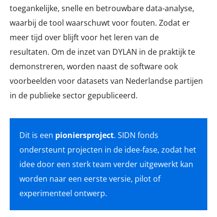
toegankelijke, snelle en betrouwbare data-analyse,
waarbij de tool waarschuwt voor fouten. Zodat er
meer tijd over blijft voor het leren van de
resultaten. Om de inzet van DYLAN in de praktijk te
demonstreren, worden naast de software ook
voorbeelden voor datasets van Nederlandse partijen
in de publieke sector gepubliceerd.
Dit is een
pioniersproject
. SIDN fonds
ondersteunt projecten in de idee-fase, zodat het
idee door een sterk team verder uitgewerkt kan
worden naar een eerste versie, pilot of
experimenteel ontwerp.