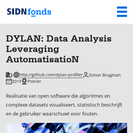
Sla de navigatie over en ga naar de inhoud
Menu
Homepage
van
DYLAN: Data Analysis
SIDN
Leveraging
fonds
AutomatisatioN
http://github.com/dylan-profiler
-
Simon Brugman
2019
Pionier
Realisatie van open software die algoritmes en
complexe datasets visualiseert, statistisch beschrijft
en de gebruiker waarschuwt voor fouten.