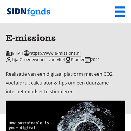
Sla de navigatie over en ga naar de inhoud
Menu
Homepage
van
E-missions
SIDN
fonds
https://www.e-missions.nl
In4Art
Lija Groenewoud - van Vliet
Pionier
2021
Realisatie van een digitaal platform met een CO2
voetafdruk calculator & tips om een duurzame
internet mindset te stimuleren.