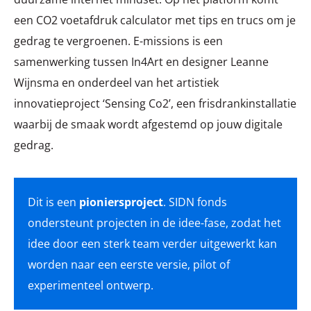
een CO2 voetafdruk calculator met tips en trucs om je
gedrag te vergroenen. E-missions is een
samenwerking tussen In4Art en designer Leanne
Wijnsma en onderdeel van het artistiek
innovatieproject ‘Sensing Co2’, een frisdrankinstallatie
waarbij de smaak wordt afgestemd op jouw digitale
gedrag.
Dit is een
pioniersproject
. SIDN fonds
ondersteunt projecten in de idee-fase, zodat het
idee door een sterk team verder uitgewerkt kan
worden naar een eerste versie, pilot of
experimenteel ontwerp.