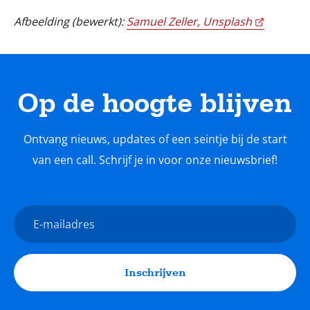
Afbeelding (bewerkt):
Samuel Zeller, Unsplash
Op de hoogte blijven
Ontvang nieuws, updates of een seintje bij de start
van een call. Schrijf je in voor onze nieuwsbrief!
Nieuwsbrief
E-
mailadres
Inschrijven