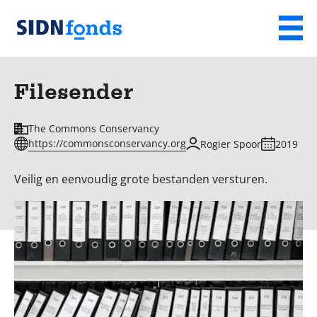
Sla de navigatie over en ga naar de inhoud
Menu
Homepage
van
Filesender
SIDN
fonds
The Commons Conservancy
https://commonsconservancy.org
Rogier Spoor
2019
Veilig en eenvoudig grote bestanden versturen.