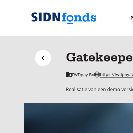
Sla de navigatie over en ga naar de inhoud
P
Homepage
van
SIDN
Gatekeepe
fonds
Terug naar overzicht
https://fwdpay.t
FWDpay BV
Realisatie van een demo versi