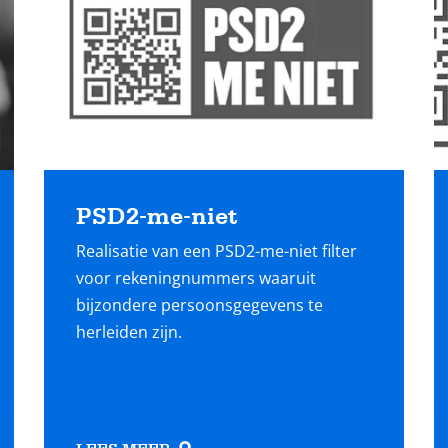
PSD2-me-niet
Realisatie van een PSD2-me-niet filter
voor rekeningnummers waaruit
bijzondere persoonsgegevens te
herleiden zijn.