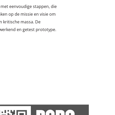
d, met eenvoudige stappen, die
haken op de missie en visie om
n kritische massa. De
werkend en getest prototype.
ees
eer