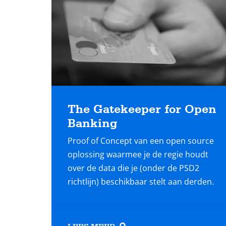
The Gatekeeper for Open
Banking
Proof of Concept van een open source
oplossing waarmee je de regie houdt
over de data die je (onder de PSD2
richtlijn) beschikbaar stelt aan derden.