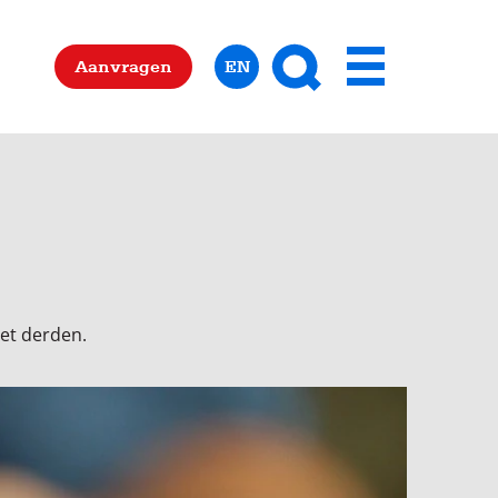
Zoeken
Aanvragen
EN
Menu
met derden.