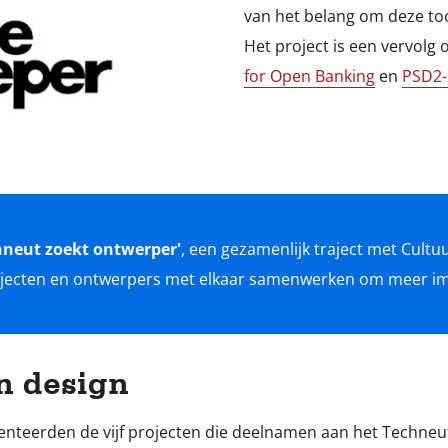
van het belang om deze tool 
Het project is een vervolg
for Open Banking
en
PSD2-
hneut zoekt ontwerper'
, een gezamenlijk traject met Cultu
jecten en ontwerpers met elkaar samenwerken om meer imp
n design
nteerden de vijf projecten die deelnamen aan het Techneu