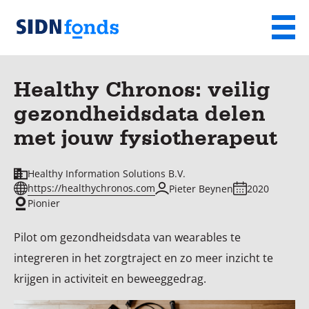
Sla de navigatie over en ga naar de inhoud
Menu
Homepage
van
Healthy Chronos: veilig
SIDN
gezondheidsdata delen
fonds
met jouw fysiotherapeut
Healthy Information Solutions B.V.
https://healthychronos.com
Pieter Beynen
2020
Pionier
Pilot om gezondheidsdata van wearables te
integreren in het zorgtraject en zo meer inzicht te
krijgen in activiteit en beweeggedrag.