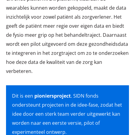
wearables kunnen worden gekoppeld, maakt de data
inzichtelijk voor zowel patiënt als zorgverlener. Het
geeft de patiënt meer regie over eigen data en biedt
de fysio meer grip op het behandeltraject. Daarnaast
wordt een pilot uitgevoerd om deze gezondheidsdata
te integreren in het zorgtraject om zo te onderzoeken
hoe deze data de kwaliteit van de zorg kan
verbeteren.
Dit is een
pioniersproject
. SIDN fonds
ondersteunt projecten in de idee-fase, zodat het
idee door een sterk team verder uitgewerkt kan
worden naar een eerste versie, pilot of
experimenteel ontwerp.