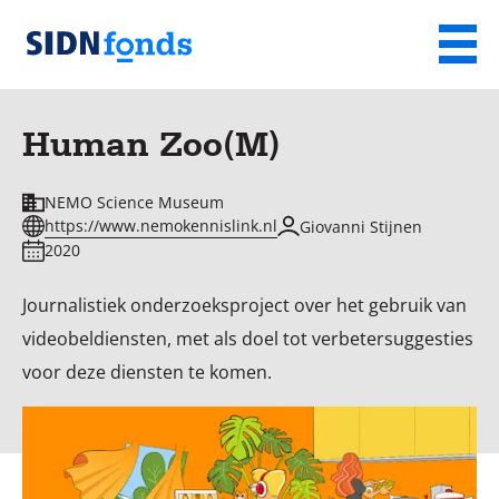
Sla de navigatie over en ga naar de inhoud
Menu
Homepage
van
Human Zoo(M)
SIDN
fonds
NEMO Science Museum
https://www.nemokennislink.nl
Giovanni Stijnen
2020
Journalistiek onderzoeksproject over het gebruik van
videobeldiensten, met als doel tot verbetersuggesties
voor deze diensten te komen.