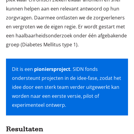
kunnen helpen aan een relevant antwoord op hun
zorgvragen. Daarmee ontlasten we de zorgverleners
en vergroten we de eigen regie. Er wordt gestart met
een haalbaarheidsonderzoek onder één afgebakende
groep (Diabetes Mellitus type 1).
Dit is een
pioniersproject
. SIDN fonds
ondersteunt projecten in de idee-fase, zodat het
idee door een sterk team verder uitgewerkt kan
worden naar een eerste versie, pilot of
experimenteel ontwerp.
Resultaten