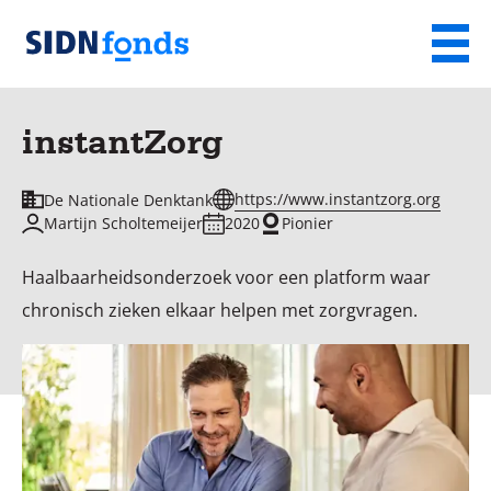
Sla de navigatie over en ga naar de inhoud
Menu
Homepage
van
instantZorg
SIDN
fonds
https://www.instantzorg.org
De Nationale Denktank
Martijn Scholtemeijer
2020
Pionier
Haalbaarheidsonderzoek voor een platform waar
chronisch zieken elkaar helpen met zorgvragen.