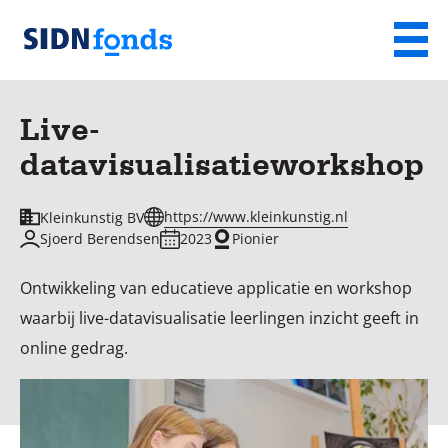
Sla de navigatie over en ga naar de inhoud
Menu
Homepage
van
Live-
SIDN
datavisualisatieworkshop
fonds
https://www.kleinkunstig.nl
Kleinkunstig BV
Sjoerd Berendsen
2023
Pionier
Ontwikkeling van educatieve applicatie en workshop
waarbij live-datavisualisatie leerlingen inzicht geeft in
online gedrag.