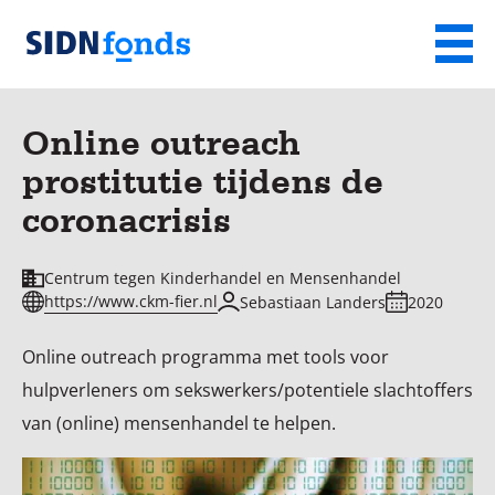
Sla de navigatie over en ga naar de inhoud
Menu
Homepage
van
Online outreach
SIDN
prostitutie tijdens de
fonds
coronacrisis
Centrum tegen Kinderhandel en Mensenhandel
https://www.ckm-fier.nl
Sebastiaan Landers
2020
Online outreach programma met tools voor
hulpverleners om sekswerkers/potentiele slachtoffers
van (online) mensenhandel te helpen.