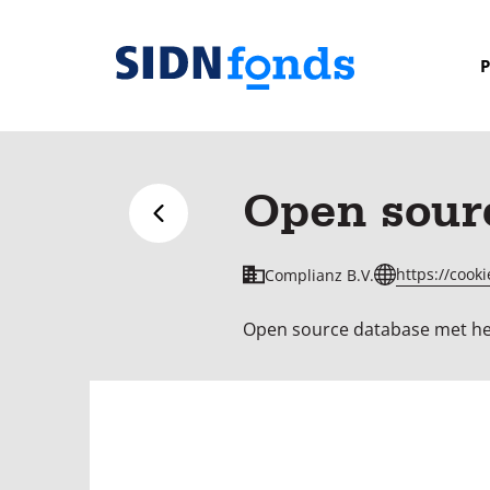
Sla de navigatie over en ga naar de inhoud
P
Homepage
van
SIDN
Open sour
fonds
Terug naar overzicht
https://cook
Complianz B.V.
Open source database met hel