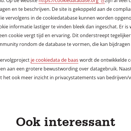
nd.
Op de website
https://cookiedatabase.org
zijn al veel
agen en te beschrijven. De site is gekoppeld aan de compli
die vervolgens in de cookiedatabase kunnen worden opgeno
ie informatie lastiger te vinden bleek dan ingeschat. Er is
een cookie vergt tijd en ervaring. Dit onderstreept tegelijker
ommunity rondom de database te vormen, die kan bijdragen 
vervolgproject
je cookiedata de baas
wordt de ontwikkelde c
en aan een grotere bewustwording over datagebruik. Naast 
t het ook meer inzicht in privacystatements van bedrijven/
Ook interessant