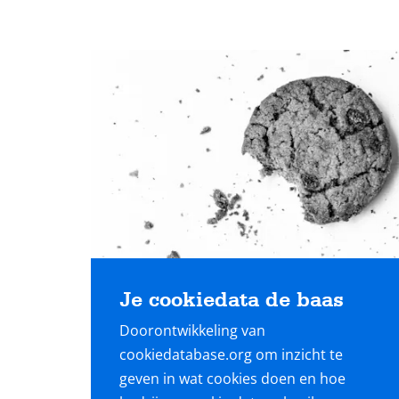
Lees
meer
Je cookiedata de baas
Doorontwikkeling van
cookiedatabase.org om inzicht te
geven in wat cookies doen en hoe