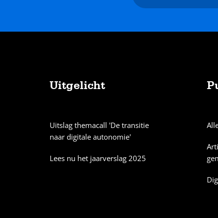
mailadres
Uitgelicht
P
Sitemap
Uitslag themacall 'De transitie
All
naar digitale autonomie'
Art
Lees nu het jaarverslag 2025
ge
Dig