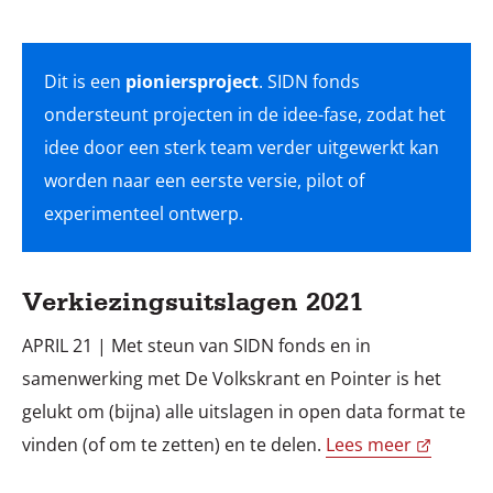
Dit is een
pioniersproject
. SIDN fonds
ondersteunt projecten in de idee-fase, zodat het
idee door een sterk team verder uitgewerkt kan
worden naar een eerste versie, pilot of
experimenteel ontwerp.
Verkiezingsuitslagen 2021
APRIL 21 | Met steun van SIDN fonds en in
samenwerking met De Volkskrant en Pointer is het
gelukt om (bijna) alle uitslagen in open data format te
vinden (of om te zetten) en te delen.
Lees meer