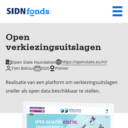
Sla de navigatie over en ga naar de inhoud
Menu
Homepage
van
Open
SIDN
verkiezingsuitslagen
fonds
https://openstate.eu/nl/
Open State Foundation
Tom Bolsius
2020
Pionier
Realisatie van een platform om verkiezingsuitslagen
sneller als open data beschikbaar te stellen.