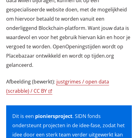
data willen bijdragen, kunnen dit op een
gespecialiseerde website doen, met de mogelijkheid
om hiervoor betaald te worden vanuit een
onderliggend Blockchain-platform. Want jouw data is
waardevol en voor het gebruik hiervan kán en hoor je
vergoed te worden. OpenOpeningstijden wordt op
Placebazaar ontwikkeld en wordt op tijden.org
gelanceerd.
Afbeelding (bewerkt):
justgrimes / open data
(scrabble) / CC BY
Dit is een
pioniersproject
. SIDN fonds
ondersteunt projecten in de idee-fase, zodat het
idee door een sterk team verder uitgewerkt kan