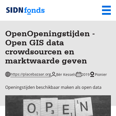
Sla de navigatie over en ga naar de inhoud
Menu
Homepage
van
OpenOpeningstijden -
SIDN
Open GIS data
fonds
crowdsourcen en
marktwaarde geven
https://placebazaar.org
Bèr Kessels
2019
Pionier
Openingstijden beschikbaar maken als open data