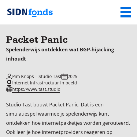
Sla de navigatie over en ga naar de inhoud
Menu
Homepage
van
Packet Panic
SIDN
fonds
Spelenderwijs ontdekken wat BGP-hijacking
inhoudt
Pim Knops – Studio Tast
2025
Internet infrastructuur in beeld
https://www.tast.studio
Studio Tast bouwt Packet Panic. Dat is een
simulatiespel waarmee je spelenderwijs kunt
ontdekken hoe internetpakketjes worden gerouteerd.
Ook leer je hoe internetproviders reageren op