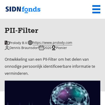
Sla de navigatie over en ga naar de inhoud
Menu
Homepage
van
PII-Filter
SIDN
fonds
https://www.prolody.com
Prolody B.V.
Dennis Braunsdorf
2020
Pionier
Ontwikkeling van een PII-Filter om het delen van
onnodige persoonlijk identificeerbare informatie te
verminderen.