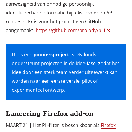
aanwezigheid van onnodige persoonlijk
identificeerbare informatie bij tekstinvoer en API-
requests. Er is voor het project een GitHub
aangemaakt:
https://github.com/prolody/piif
Dit is een
pioniersproject
. SIDN fonds
ondersteunt projecten in de idee-fase, zodat het
idee door een sterk team verder uitgewerkt kan
worden naar een eerste versie, pilot of
experimenteel ontwerp.
Lancering Firefox add-on
MAART 21 | Het PII-filter is beschikbaar als
Firefox