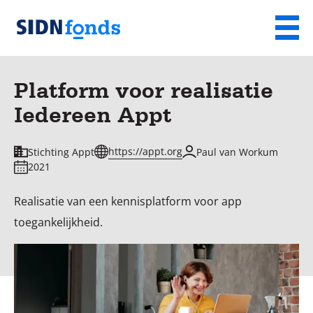
Sla de navigatie over en ga naar de inhoud
Menu
Homepage
van
Platform voor realisatie
SIDN
Iedereen Appt
fonds
https://appt.org
Stichting Appt
Paul van Workum
2021
Realisatie van een kennisplatform voor app
toegankelijkheid.