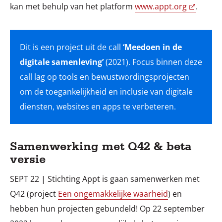
kan met behulp van het platform
www.appt.org
.
Dit is een project uit de call
‘Meedoen in de
digitale samenleving’
(2021). Focus binnen deze
call lag op tools en bewustwordingsprojecten
om de toegankelijkheid en inclusie van digitale
Samenwerking met Q42 & beta
versie
SEPT 22 | Stichting Appt is gaan samenwerken met
Q42 (project
Een ongemakkelijke waarheid
) en
hebben hun projecten gebundeld! Op 22 september