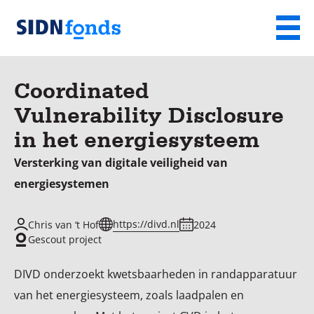
Sla de navigatie over en ga naar de inhoud
Menu
Homepage
van
Coordinated
SIDN
Vulnerability Disclosure
fonds
in het energiesysteem
Versterking van digitale veiligheid van
energiesystemen
https://divd.nl
Chris van ‘t Hof
2024
Gescout project
DIVD onderzoekt kwetsbaarheden in randapparatuur
van het energiesysteem, zoals laadpalen en