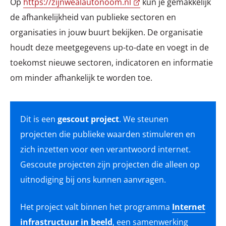
Op
https://zijnwealautonoom.nl
kun je gemakkelijk
de afhankelijkheid van publieke sectoren en
organisaties in jouw buurt bekijken. De organisatie
houdt deze meetgegevens up-to-date en voegt in de
toekomst nieuwe sectoren, indicatoren en informatie
om minder afhankelijk te worden toe.
Dit is een
gescout project
. We steunen
projecten die publieke waarden stimuleren en
zich inzetten voor een verantwoord internet.
Gescoute projecten zijn projecten die alleen op
uitnodiging bij ons kunnen aanvragen.
Het project valt binnen het programma
Internet
infrastructuur in beeld
, een samenwerking