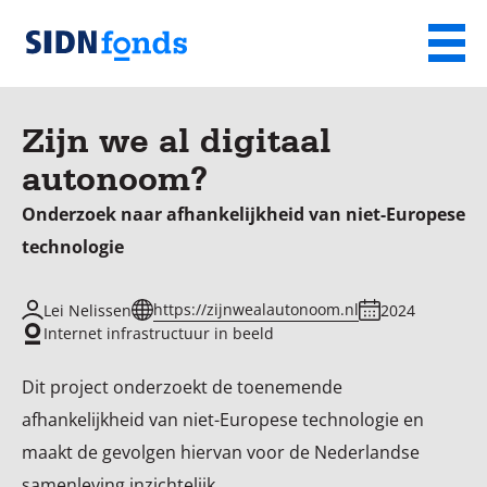
Sla de navigatie over en ga naar de inhoud
Menu
Homepage
van
Zijn we al digitaal
SIDN
autonoom?
fonds
Onderzoek naar afhankelijkheid van niet-Europese
technologie
https://zijnwealautonoom.nl
Lei Nelissen
2024
Internet infrastructuur in beeld
Dit project onderzoekt de toenemende
afhankelijkheid van niet-Europese technologie en
maakt de gevolgen hiervan voor de Nederlandse
samenleving inzichtelijk.