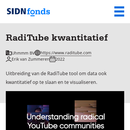
Sla de navigatie over en ga naar de inhoud
Menu
Homepage
van
RadiTube kwantitatief
SIDN
fonds
https://www.raditube.com
Uhmmm BV
Erik van Zummeren
2022
Uitbreiding van de RadiTube tool om data ook
kwantitatief op te slaan en te visualiseren.