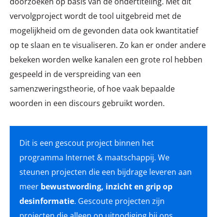
doorzoeken op basis van de ondertiteling. Met dit
vervolgproject wordt de tool uitgebreid met de
mogelijkheid om de gevonden data ook kwantitatief
op te slaan en te visualiseren. Zo kan er onder andere
bekeken worden welke kanalen een grote rol hebben
gespeeld in de verspreiding van een
samenzweringstheorie, of hoe vaak bepaalde
woorden in een discours gebruikt worden.
Dit is een gescout project binnen het
programma Internet & maatschappij. We
steunen projecten die een bijdrage leveren aan
meer
bewustwording, inzicht en grip op
desinformatie
. Gescoute projecten zijn
projecten die alleen op uitnodiging bij ons