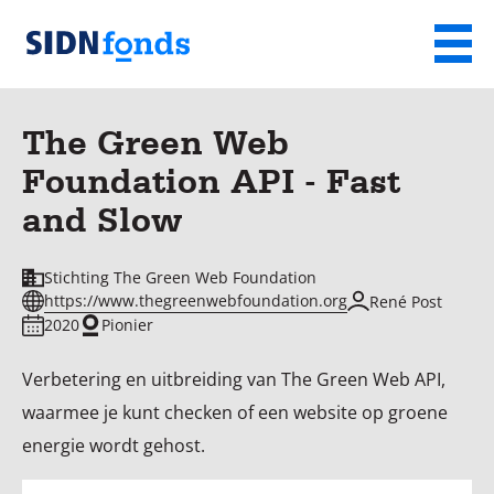
Sla de navigatie over en ga naar de inhoud
Menu
Homepage
van
The Green Web
SIDN
Foundation API - Fast
fonds
and Slow
Stichting The Green Web Foundation
https://www.thegreenwebfoundation.org
René Post
2020
Pionier
Verbetering en uitbreiding van The Green Web API,
waarmee je kunt checken of een website op groene
energie wordt gehost.