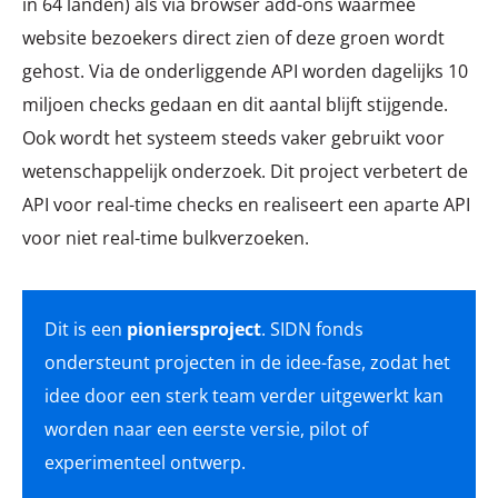
in 64 landen) als via browser add-ons waarmee
website bezoekers direct zien of deze groen wordt
gehost. Via de onderliggende API worden dagelijks 10
miljoen checks gedaan en dit aantal blijft stijgende.
Ook wordt het systeem steeds vaker gebruikt voor
wetenschappelijk onderzoek. Dit project verbetert de
API voor real-time checks en realiseert een aparte API
voor niet real-time bulkverzoeken.
Dit is een
pioniersproject
. SIDN fonds
ondersteunt projecten in de idee-fase, zodat het
idee door een sterk team verder uitgewerkt kan
worden naar een eerste versie, pilot of
experimenteel ontwerp.