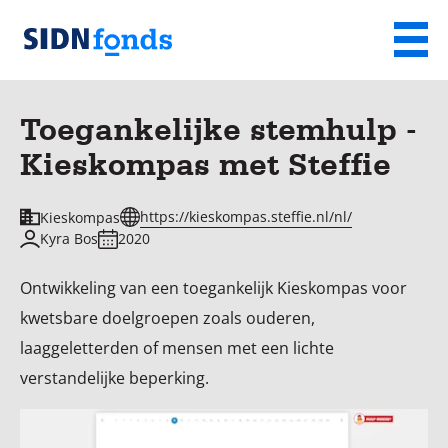
Sla de navigatie over en ga naar de inhoud
Menu
Homepage
van
Toegankelijke stemhulp -
SIDN
Kieskompas met Steffie
fonds
https://kieskompas.steffie.nl/nl/
Kieskompas
Kyra Bos
2020
Ontwikkeling van een toegankelijk Kieskompas voor
kwetsbare doelgroepen zoals ouderen,
laaggeletterden of mensen met een lichte
verstandelijke beperking.