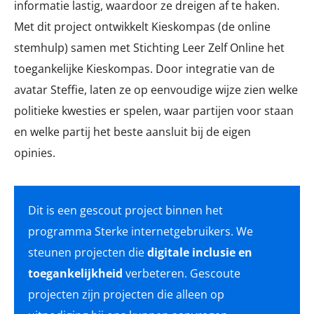
informatie lastig, waardoor ze dreigen af te haken.
Met dit project ontwikkelt Kieskompas (de online
stemhulp) samen met Stichting Leer Zelf Online het
toegankelijke Kieskompas. Door integratie van de
avatar Steffie, laten ze op eenvoudige wijze zien welke
politieke kwesties er spelen, waar partijen voor staan
en welke partij het beste aansluit bij de eigen
opinies.
Dit is een gescout project binnen het
programma Sterke internetgebruikers. We
steunen projecten die
digitale inclusie en
toegankelijkheid
verbeteren. Gescoute
projecten zijn projecten die alleen op