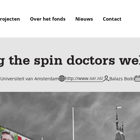
rojecten
Over het fonds
Nieuws
Contact
 the spin doctors we
http://www.ivir.nl/
, Universiteit van Amsterdam
Balazs Bodo