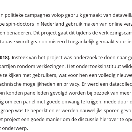
in politieke campagnes volop gebruik gemaakt van dataveilla
oe spin-doctors in Nederland gebruik maken van online ver
nen benaderen. Dit project gaat dit tijdens de verkiezingsc
abase wordt geanonimiseerd toegankelijk gemaakt voor iede
018).
Insteek van het project was onderzoek te doen naar 
partijen rondom verkiezingen. Het onderzoeksinstituut wil
e te kijken met gebruikers, wat voor hen een volledig nieu
chnische mogelijkheden en privacy. Er werd een datacollect
in konden panelleden gevolgd worden bij bezoek van meer
astig om een panel met goede omvang te krijgen, mede door
groep was te beperkt en er werden nauwelijks sporen gev
 het project een goede manier om de discussie hierover te o
t onderwerp.