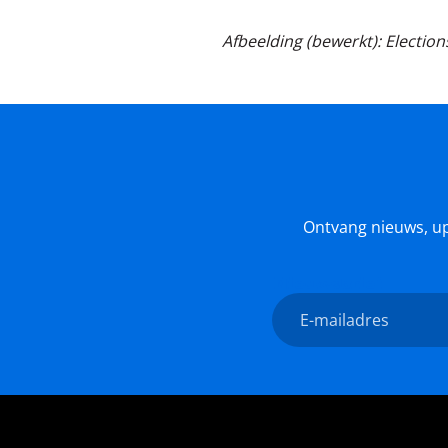
Afbeelding (bewerkt): Election
Ontvang nieuws, upda
Nieuwsbrief
E-
mailadres