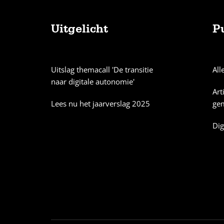
Uitgelicht
P
Sitemap
Uitslag themacall 'De transitie
All
naar digitale autonomie'
Art
Lees nu het jaarverslag 2025
ge
Dig