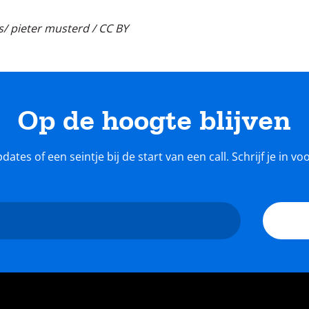
s/ pieter musterd / CC BY
Op de hoogte blijven
tes of een seintje bij de start van een call. Schrijf je in v