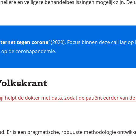
nellere en veiligere behandelbeslissingen mogelijk zijn. D
nternet tegen corona’
(2020). Focus binnen deze call lag op 
Volkskrant
ijf helpt de dokter met data, zodat de patiënt eerder van de
ond. Er is een pragmatische, robuuste methodologie ontwikk