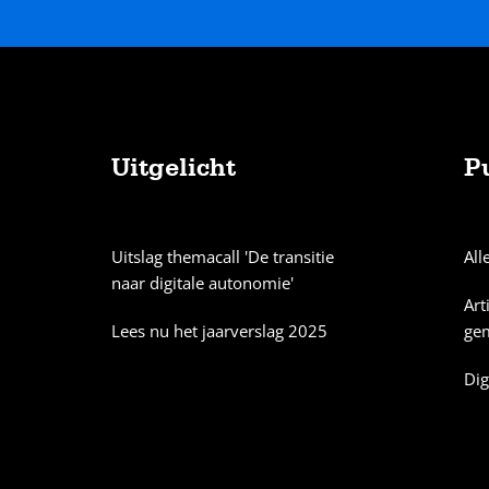
Uitgelicht
P
Sitemap
Uitslag themacall 'De transitie
All
naar digitale autonomie'
Art
Lees nu het jaarverslag 2025
ge
Dig