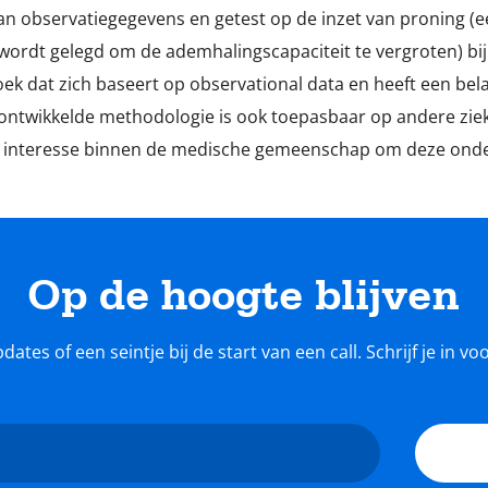
van observatiegegevens en getest op de inzet van proning (
 wordt gelegd om de ademhalingscapaciteit te vergroten) bij
ek dat zich baseert op observational data en heeft een bela
ontwikkelde methodologie is ook toepasbaar op andere zie
el interesse binnen de medische gemeenschap om deze onder
Op de hoogte blijven
tes of een seintje bij de start van een call. Schrijf je in v