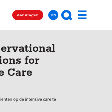
Zoeken
Aanvragen
EN
Menu
ervational
ions for
e Care
ënten op de intensive care te