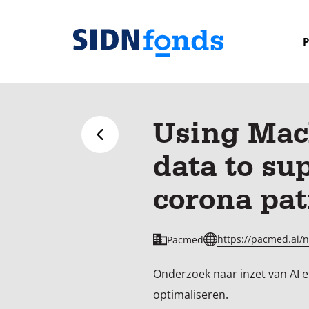
Sla de navigatie over en ga naar de inhoud
P
Homepage
van
SIDN
Using Mac
fonds
Terug naar overzicht
data to su
corona pat
https://pacmed.ai/n
Pacmed
Onderzoek naar inzet van AI 
optimaliseren.