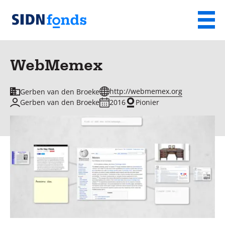
Sla de navigatie over en ga naar de inhoud
Menu
Homepage
van
WebMemex
SIDN
fonds
http://webmemex.org
Gerben van den Broeke
Gerben van den Broeke
2016
Pionier