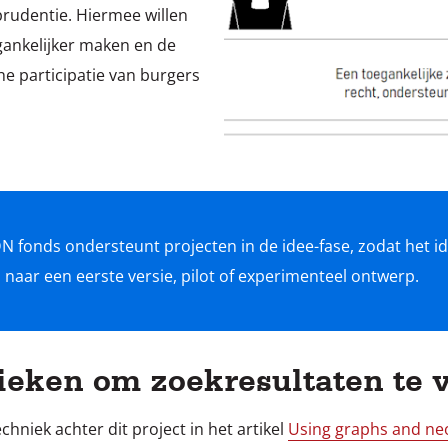
prudentie. Hiermee willen
gankelijker maken en de
 participatie van burgers
DN fonds ondersteunt projecten in de idee-fase, zodat het 
naar een eerste versie, pilot of experimenteel ontwerp.
fieken om zoekresultaten te 
hniek achter dit project in het artikel
Using graphs and neo4