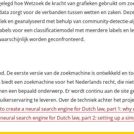
tgelegd hoe Wetzoek de kracht van grafieken gebruikt om zo
data zorgt voor de verbanden tussen wetten en zaken. Dez
fiek en geanalyseerd met behulp van community-detectie-a
bels voor een classificatiemodel met meerdere labels en le
waarschijnlijk worden geconfronteerd.
nd. De eerste versie van de zoekmachine is ontwikkeld en toe
biedt een zoekmachine voor het Nederlands recht, die niet
nen een bepaald onderwerp. Er wordt continu aan de site g
ikerservaring te leveren. Over de techniek achter het proje
to create a neural search engine for Dutch law, part 1: why
neural search engine for Dutch law, part 2: setting up a sim