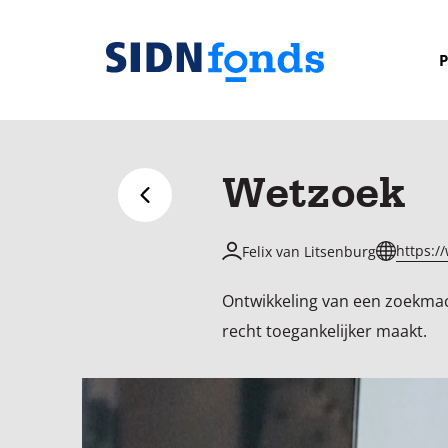
Sla de navigatie over en ga naar de inhoud
P
Homepage
van
SIDN
Wetzoek
fonds
Terug naar overzicht
https:/
Felix van Litsenburg
Ontwikkeling van een zoekmac
recht toegankelijker maakt.