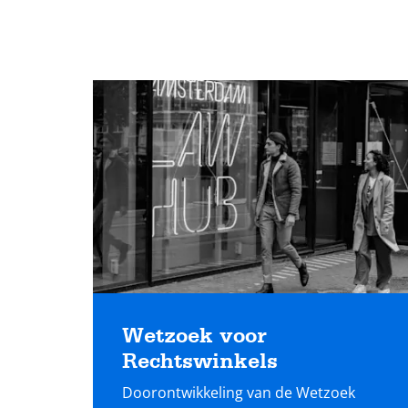
Lees
meer
Wetzoek voor
Rechtswinkels
Doorontwikkeling van de Wetzoek