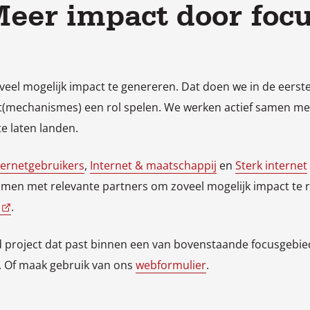
eer impact door foc
oveel mogelijk impact te genereren. Dat doen we in de eerst
et(mechanismes) een rol spelen. We werken actief samen me
te laten landen.
ternetgebruikers
,
Internet & maatschappij
en
Sterk internet
men met relevante partners om zoveel mogelijk impact te re
.
vend project dat past binnen een van bovenstaande focusge
. Of maak gebruik van ons
webformulier
.