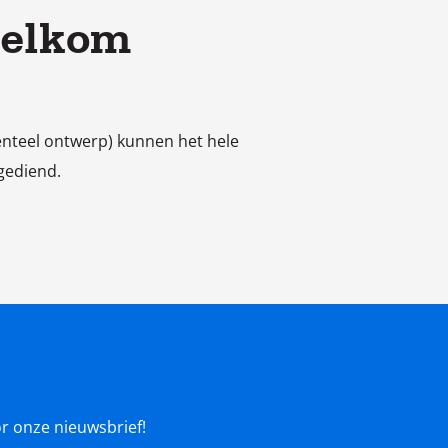
welkom
enteel ontwerp) kunnen het hele
gediend.
oor onze nieuwsbrief!