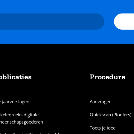
ublicaties
Procedure
e jaarverslagen
Aanvragen
ikelenreeks digitale
Quickscan (Pioniers)
meenschapsgoederen
Toets je idee