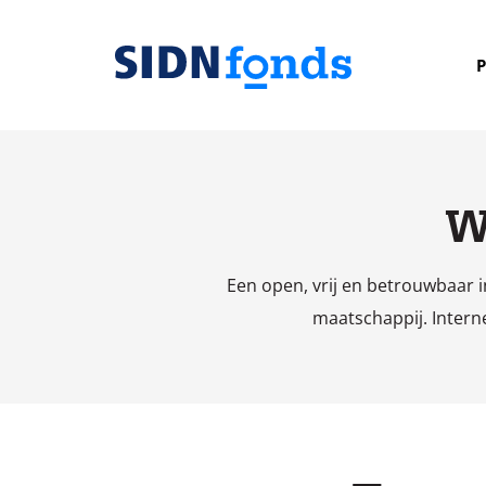
Sla de navigatie over en ga naar de inhoud
P
Homepage
van
SIDN
fonds
W
Een open, vrij en betrouwbaar i
maatschappij. Interne