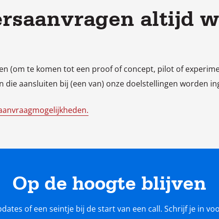
ersaanvragen altijd 
en (om te komen tot een proof of concept, pilot of experim
 die aansluiten bij (een van) onze doelstellingen worden in
aanvraagmogelijkheden.
Op de hoogte blijven
tes of een seintje bij de start van een call. Schrijf je in v