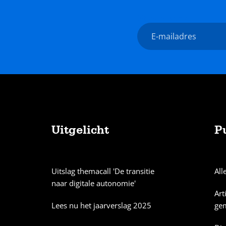
Nieuwsbrief
E-
mailadres
Uitgelicht
P
Sitemap
Uitslag themacall 'De transitie
All
naar digitale autonomie'
Art
Lees nu het jaarverslag 2025
ge