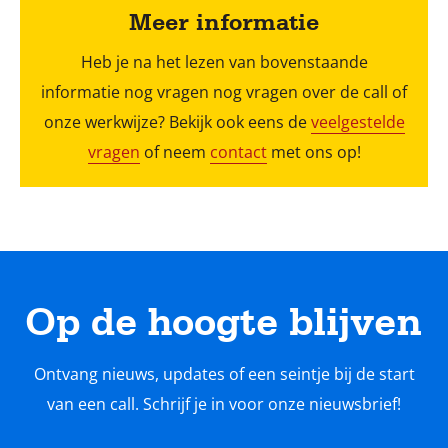
Meer informatie
Heb je na het lezen van bovenstaande
informatie nog vragen nog vragen over de call of
onze werkwijze? Bekijk ook eens de
veelgestelde
vragen
of neem
contact
met ons op!
Op de hoogte blijven
Ontvang nieuws, updates of een seintje bij de start
van een call. Schrijf je in voor onze nieuwsbrief!