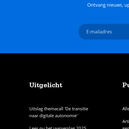
Ontvang nieuws, upda
Nieuwsbrief
E-
mailadres
Uitgelicht
P
Sitemap
Uitslag themacall 'De transitie
All
naar digitale autonomie'
Art
Lees nu het jaarverslag 2025
ge