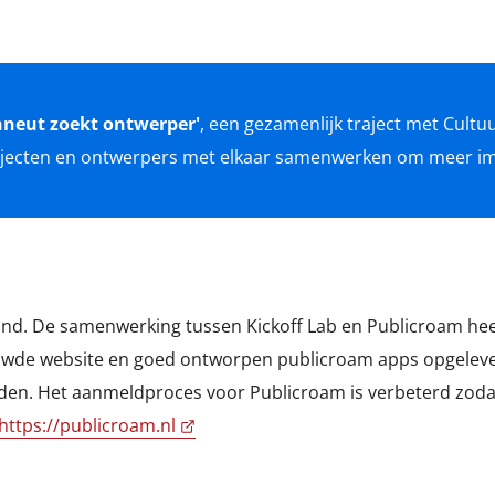
hneut zoekt ontwerper'
, een gezamenlijk traject met Cultu
jecten en ontwerpers met elkaar samenwerken om meer imp
rond. De samenwerking tussen Kickoff Lab en Publicroam he
uwde website en goed ontworpen publicroam apps opgeleverd
en. Het aanmeldproces voor Publicroam is verbeterd zoda
https://publicroam.nl