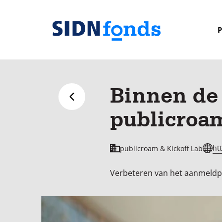
Sla de navigatie over en ga naar de inhoud
P
Homepage
van
SIDN
Binnen de 
fonds
Terug naar overzicht
publicroa
ht
publicroam & Kickoff Lab
Verbeteren van het aanmeldpr