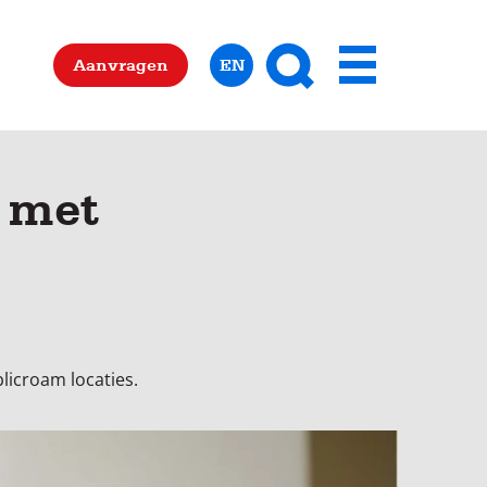
Zoeken
Aanvragen
EN
Menu
e met
licroam locaties.