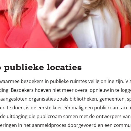
p publieke locaties
, waarmee bezoekers in publieke ruimtes veilig online zijn. V
inding. Bezoekers hoeven niet meer overal opnieuw in te log
 aangesloten organisaties zoals bibliotheken, gemeenten, s
en te doen, is de eerste keer éénmalig een publicroam-acco
es de uitdaging die publicroam samen met de ontwerpers van
teringen in het aanmeldproces doorgevoerd en een communi