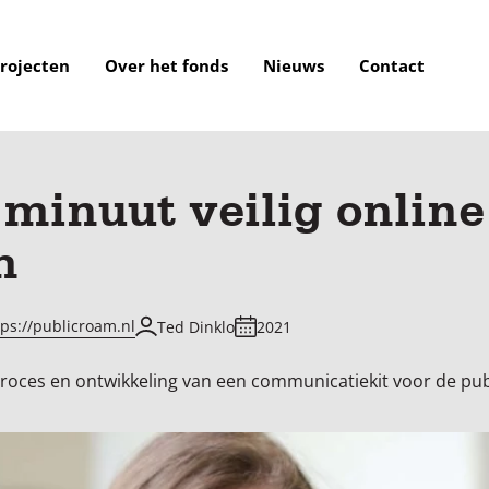
rojecten
Over het fonds
Nieuws
Contact
minuut veilig onlin
m
tps://publicroam.nl
Ted Dinklo
2021
oces en ontwikkeling van een communicatiekit voor de pub