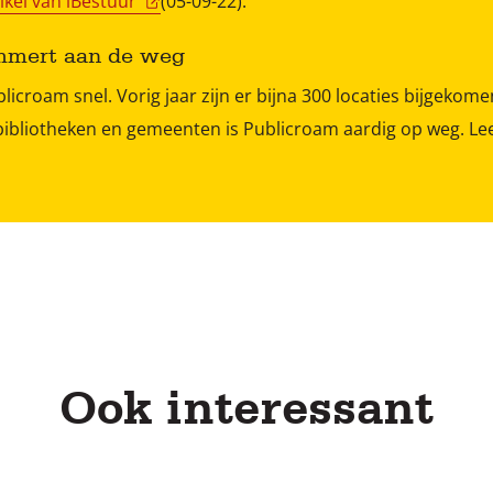
tikel van iBestuur
(05-09-22).
immert aan de weg
icroam snel. Vorig jaar zijn er bijna 300 locaties bijgekome
 bibliotheken en gemeenten is Publicroam aardig op weg. Le
Ook interessant