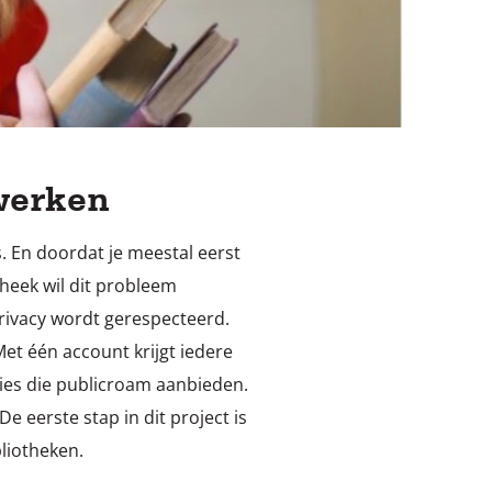
werken
s. En doordat je meestal eerst
theek wil dit probleem
privacy wordt gerespecteerd.
et één account krijgt iedere
aties die publicroam aanbieden.
e eerste stap in dit project is
liotheken.