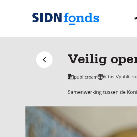
Sla de navigatie over en ga naar de inhoud
P
Homepage
van
SIDN
Veilig ope
fonds
Terug naar overzicht
https://publicro
publicroam
Samenwerking tussen de Konink