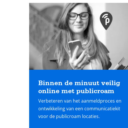
Lees
meer
Binnen de minuut veilig
online met publicroam
Verbeteren van het aanmeldproces en
ontwikkeling van een communicatiekit
voor de publicroam locaties.