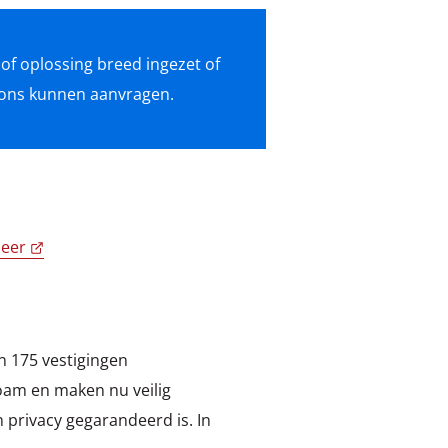
 of oplossing breed ingezet of
j ons kunnen aanvragen.
eer
an 175 vestigingen
oam en maken nu veilig
n privacy gegarandeerd is. In