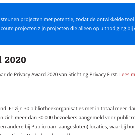
e steunen projecten met potentie, zodat de ontwikkelde tool
ute projecten zijn projecten die alleen op uitnodiging bi
d 2020
ar de Privacy Award 2020 van Stichting Privacy First.
Lees m
nd. Er zijn 30 bibliotheekorganisaties met in totaal meer d
n zich meer dan 30.000 bezoekers aangemeld voor publicr
(en andere bij Publicroam aangesloten) locaties, waarbij hu