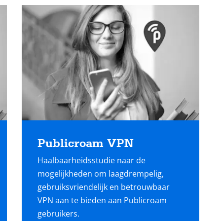
Lees
meer
Publicroam VPN
Haalbaarheidsstudie naar de
mogelijkheden om laagdrempelig,
gebruiksvriendelijk en betrouwbaar
VPN aan te bieden aan Publicroam
gebruikers.