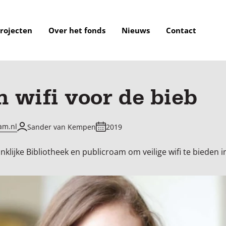
rojecten
Over het fonds
Nieuws
Contact
n wifi voor de bieb
am.nl
Sander van Kempen
2019
lijke Bibliotheek en publicroam om veilige wifi te bieden in