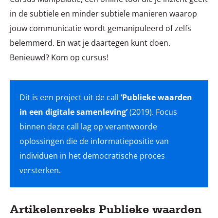
in de subtiele en minder subtiele manieren waarop
jouw communicatie wordt gemanipuleerd of zelfs
belemmerd. En wat je daartegen kunt doen.
Benieuwd? Kom op cursus!
Dit is een project uit de call
‘Publieke waarden
in een digitale samenleving’
(2019). Focus
binnen deze call lag op verantwoorde
oplossingen die de informatiepositie van
individuen in het democratische proces
versterken.
Artikelenreeks Publieke waarden