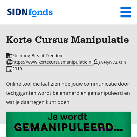
Sla de navigatie over en ga naar de inhoud
Menu
Homepage
van
Korte Cursus Manipulatie
SIDN
fonds
Stichting Bits of Freedom
https://www.kortecursusmanipulatie.nl
Evelyn Austin
2019
Online tool die laat zien hoe jouw communicatie door
techgiganten wordt belemmerd en gemanipuleerd en
wat je daartegen kunt doen.