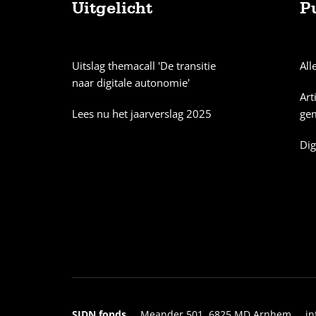
Uitgelicht
P
Sitemap
Uitslag themacall 'De transitie
All
naar digitale autonomie'
Art
Lees nu het jaarverslag 2025
ge
Dig
SIDN fonds
Meander 501, 6825 MD Arnhem
in