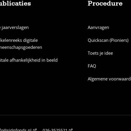
ublicaties
Procedure
e jaarverslagen
Aanvragen
ikelenreeks digitale
Quickscan (Pioniers)
meenschapsgoederen
Toets je idee
itale afhankelijkheid in beeld
FAQ
Algemene voorwaard
fo@sidnfonds.nl
026-3525521