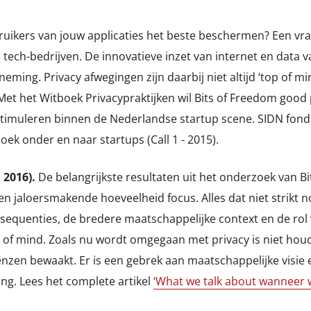
ruikers van jouw applicaties het beste beschermen? Een vra
tech-bedrijven. De innovatieve inzet van internet en data 
ming. Privacy afwegingen zijn daarbij niet altijd ‘top of mi
 Met het Witboek Privacypraktijken wil Bits of Freedom good
timuleren binnen de Nederlandse startup scene. SIDN fon
zoek onder en naar startups (Call 1 - 2015).
 2016).
De belangrijkste resultaten uit het onderzoek van B
 jaloersmakende hoeveelheid focus. Alles dat niet strikt noo
sequenties, de bredere maatschappelijke context en de rol 
 of mind. Zoals nu wordt omgegaan met privacy is niet houdb
en bewaakt. Er is een gebrek aan maatschappelijke visie e
g. Lees het complete artikel
‘What we talk about wanneer 