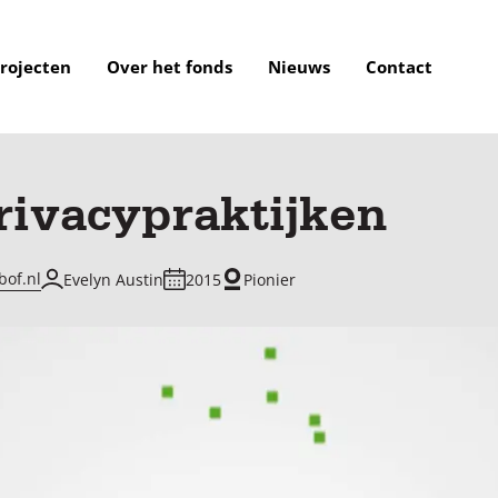
rojecten
Over het fonds
Nieuws
Contact
rivacypraktijken
bof.nl
Evelyn Austin
2015
Pionier