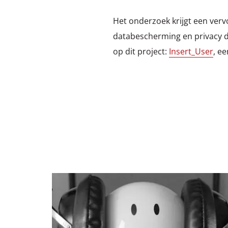
Het onderzoek krijgt een verv
databescherming en privacy d
op dit project:
Insert_User
, e
Lees
meer