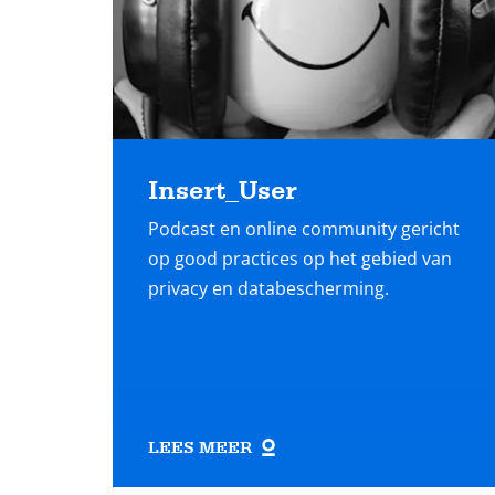
Insert_User
Podcast en online community gericht
op good practices op het gebied van
privacy en databescherming.
LEES MEER